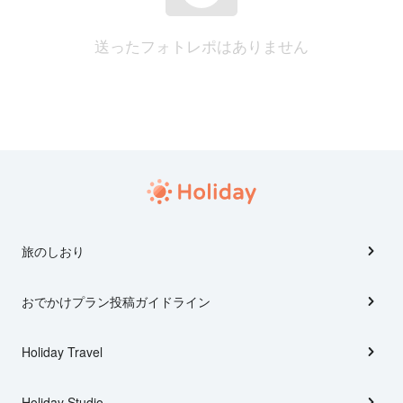
送ったフォトレポはありません
旅のしおり
おでかけプラン投稿ガイドライン
Holiday Travel
Holiday Studio