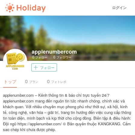
ログイン
applenumbercom
0
0
フォロー
フォロワー
フォロー
0
0
トップ
プラン
フォトレポ
applenumber.com – Kênh thông tin & báo chí trực tuyến 24/7
applenumber.com mang đến nguồn tin tức nhanh chóng, chính xác và
khách quan. Với nhiều chuyên mục phong phú như thời sự, xã hội, kinh
tế, công nghệ, văn hóa – giải trí, trang tin hướng đến việc cung cấp thông
tin toàn diện, minh bạch và kịp thời cho cộng đồng. Biên tập & điều hành:
Đội ngũ https://applenumber.com/ © Bản quyền thuộc KANGKANG. Cấm
sao chép khi chưa được phép.