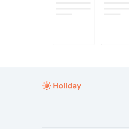
dummymessagefor
dummymessa
photoreportplac
photorepor
eholder
eholder