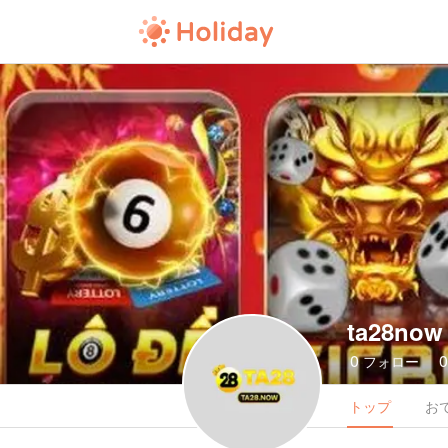
ta28now
0
フォロー
トップ
お