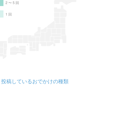
2 〜 5 回
1 回
投稿しているおでかけの種類