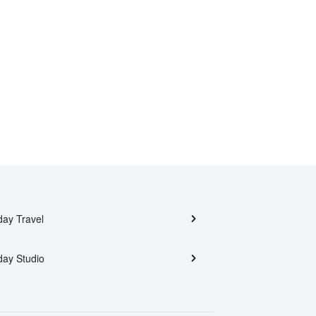
day Travel
day Studio