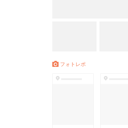
フォトレポ
dummyspot
dummyspo