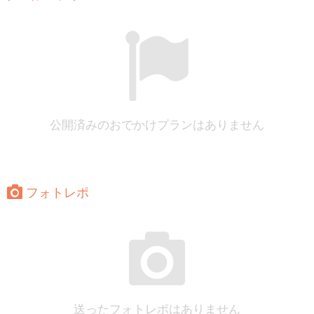
公開済みのおでかけプランはありません
フォトレポ
送ったフォトレポはありません