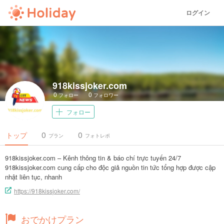
ログイン
918kissjoker.com
0
0
フォロー
フォロワー
フォロー
0
0
トップ
プラン
フォトレポ
918kissjoker.com – Kênh thông tin & báo chí trực tuyến 24/7
918kissjoker.com cung cấp cho độc giả nguồn tin tức tổng hợp được cập
nhật liên tục, nhanh
https://918kissjoker.com/
おでかけプラン