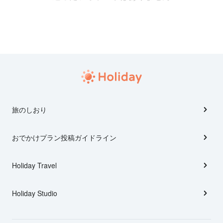
旅のしおり
おでかけプラン投稿ガイドライン
Holiday Travel
Holiday Studio