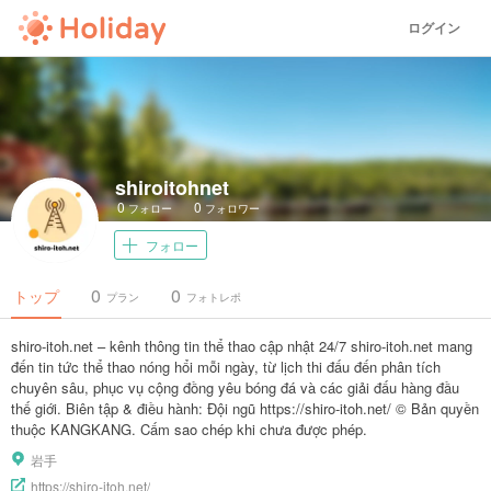
ログイン
shiroitohnet
0
0
フォロー
フォロワー
フォロー
0
0
トップ
プラン
フォトレポ
shiro-itoh.net – kênh thông tin thể thao cập nhật 24/7 shiro-itoh.net mang
đến tin tức thể thao nóng hổi mỗi ngày, từ lịch thi đấu đến phân tích
chuyên sâu, phục vụ cộng đồng yêu bóng đá và các giải đấu hàng đầu
thế giới. Biên tập & điều hành: Đội ngũ https://shiro-itoh.net/ © Bản quyền
thuộc KANGKANG. Cấm sao chép khi chưa được phép.
岩手
https://shiro-itoh.net/