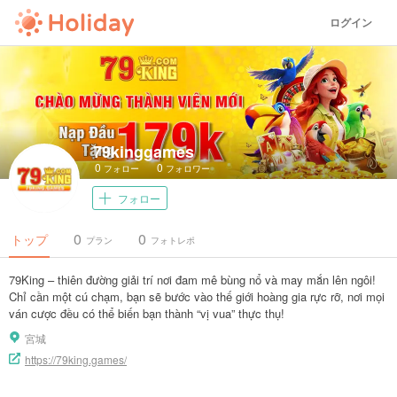
ログイン
79kinggames
0
0
フォロー
フォロワー
フォロー
0
0
トップ
プラン
フォトレポ
79King – thiên đường giải trí nơi đam mê bùng nổ và may mắn lên ngôi!
Chỉ cần một cú chạm, bạn sẽ bước vào thế giới hoàng gia rực rỡ, nơi mọi
ván cược đều có thể biến bạn thành “vị vua” thực thụ!
宮城
https://79king.games/