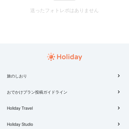
送ったフォトレポはありません
旅のしおり
おでかけプラン投稿ガイドライン
Holiday Travel
Holiday Studio