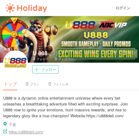
ログイン
U 888
0
0
フォロー
フォロワー
フォロー
0
0
トップ
プラン
フォトレポ
U888 is a dynamic online entertainment universe where every bet
unleashes a breathtaking adventure filled with exciting surprises. Join
U888 now to ignite your emotions, hunt massive rewards, and rise to
legendary glory like a true champion! Website:https://u888deli.com/
千葉
https://u888deli.com/