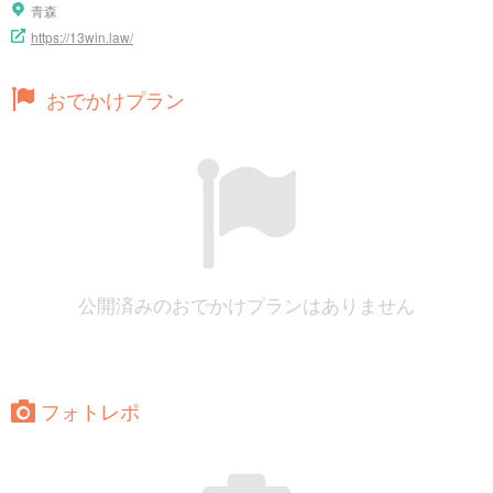
青森
https://13win.law/
おでかけプラン
公開済みのおでかけプランはありません
フォトレポ