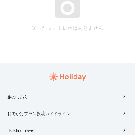
送ったフォトレポはありません
旅のしおり
おでかけプラン投稿ガイドライン
Holiday Travel