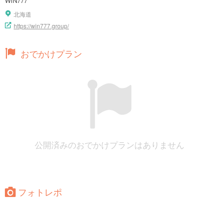
WIN777
北海道
https://win777.group/
おでかけプラン
公開済みのおでかけプランはありません
フォトレポ