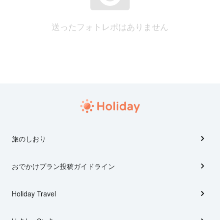
送ったフォトレポはありません
旅のしおり
おでかけプラン投稿ガイドライン
Holiday Travel