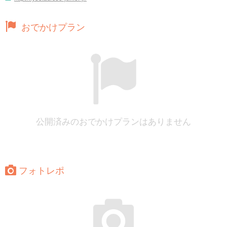
おでかけプラン
公開済みのおでかけプランはありません
フォトレポ