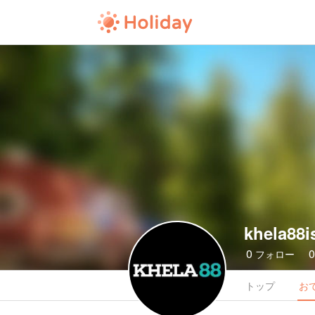
khela88i
0
フォロー
トップ
お