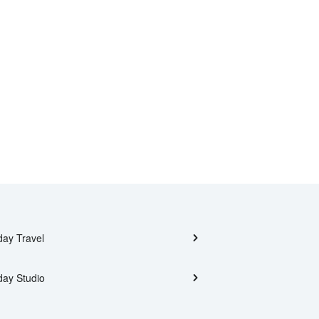
day Travel
day Studio