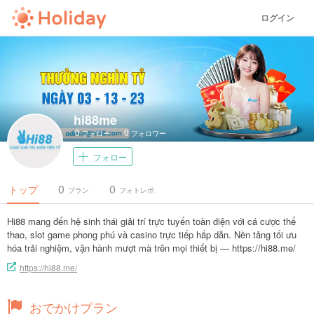
ログイン
hi88me
0
0
フォロー
フォロワー
フォロー
0
0
トップ
プラン
フォトレポ
Hi88 mang đến hệ sinh thái giải trí trực tuyến toàn diện với cá cược thể
thao, slot game phong phú và casino trực tiếp hấp dẫn. Nền tảng tối ưu
hóa trải nghiệm, vận hành mượt mà trên mọi thiết bị — https://hi88.me/
https://hi88.me/
おでかけプラン