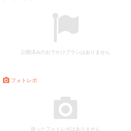
公開済みのおでかけプランはありません
フォトレポ
送ったフォトレポはありません