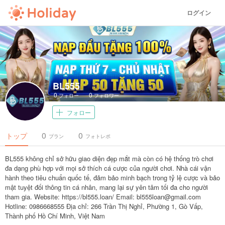
ログイン
BL555
0
0
フォロー
フォロワー
フォロー
0
0
トップ
プラン
フォトレポ
BL555 không chỉ sở hữu giao diện đẹp mắt mà còn có hệ thống trò chơi
đa dạng phù hợp với mọi sở thích cá cược của người chơi. Nhà cái vận
hành theo tiêu chuẩn quốc tế, đảm bảo minh bạch trong tỷ lệ cược và bảo
mật tuyệt đối thông tin cá nhân, mang lại sự yên tâm tối đa cho người
tham gia. Website: https://bl555.loan/ Email: bl555loan@gmail.com
Hotline: 0986668555 Địa chỉ: 266 Trần Thị Nghỉ, Phường 1, Gò Vấp,
Thành phố Hồ Chí Minh, Việt Nam