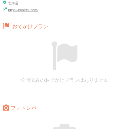
北海道
https://8kbetal.com/
おでかけプラン
公開済みのおでかけプランはありません
フォトレポ