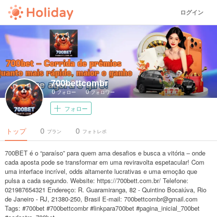
ログイン
700bettcombr
0
0
フォロー
フォロワー
フォロー
0
0
トップ
プラン
フォトレポ
700BET é o “paraíso” para quem ama desafios e busca a vitória – onde
cada aposta pode se transformar em uma reviravolta espetacular! Com
uma interface incrível, odds altamente lucrativas e uma emoção que
pulsa a cada segundo. Website: https://700bett.com.br/ Telefone:
021987654321 Endereço: R. Guaramiranga, 82 - Quintino Bocaiúva, Rio
de Janeiro - RJ, 21380-250, Brasil E-mail: 700bettcombr@gmail.com
Tags: #700bet #700bettcombr #linkpara700bet #pagina_inicial_700bet