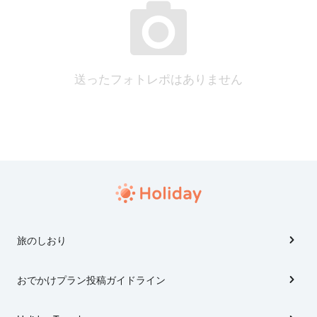
送ったフォトレポはありません
旅のしおり
おでかけプラン投稿ガイドライン