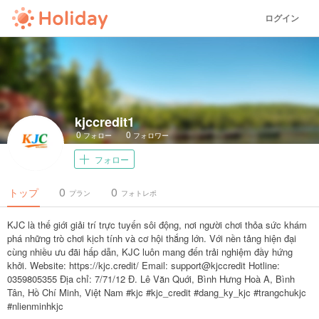
ログイン
kjccredit1
0
0
フォロー
フォロワー
フォロー
0
0
トップ
プラン
フォトレポ
KJC là thế giới giải trí trực tuyến sôi động, nơi người chơi thỏa sức khám
phá những trò chơi kịch tính và cơ hội thắng lớn. Với nền tảng hiện đại
cùng nhiều ưu đãi hấp dẫn, KJC luôn mang đến trải nghiệm đầy hứng
khởi. Website: https://kjc.credit/ Email: support@kjccredit Hotline:
0359805355 Địa chỉ: 7/71/12 Đ. Lê Văn Quới, Bình Hưng Hoà A, Bình
Tân, Hồ Chí Minh, Việt Nam #kjc #kjc_credit #dang_ky_kjc #trangchukjc
#nlienminhkjc