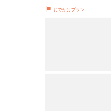
おでかけプラン