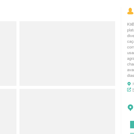
K9B
pla
div
caça
com
usa
agr
cha
ava
dia