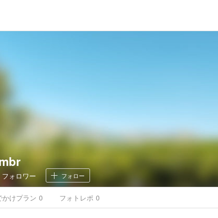
ombr
0
フォロワー
フォロー
でかけ
プラン
0
フォトレポ
0