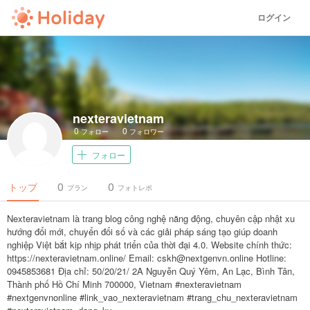
ログイン
nexteravietnam
0
0
フォロー
フォロワー
フォロー
0
0
トップ
プラン
フォトレポ
Nexteravietnam là trang blog công nghệ năng động, chuyên cập nhật xu
hướng đổi mới, chuyển đổi số và các giải pháp sáng tạo giúp doanh
nghiệp Việt bắt kịp nhịp phát triển của thời đại 4.0. Website chính thức:
https://nexteravietnam.online/ Email: cskh@nextgenvn.online Hotline:
0945853681 Địa chỉ: 50/20/21/ 2A Nguyễn Quý Yêm, An Lạc, Bình Tân,
Thành phố Hồ Chí Minh 700000, Vietnam #nexteravietnam
#nextgenvnonline #link_vao_nexteravietnam #trang_chu_nexteravietnam