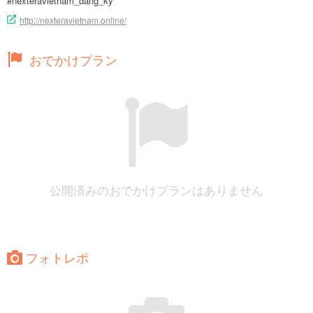
#nexteravietnam_dang_ky
http://nexteravietnam.online/
おでかけプラン
公開済みのおでかけプランはありません
フォトレポ