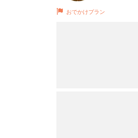
おでかけプラン