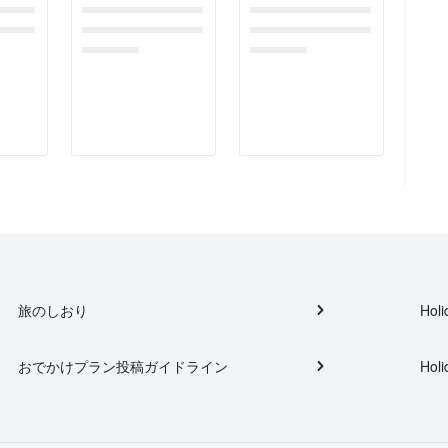
gefor
dummymessagefor
dummymessagefor
tplac
photoreportplac
photoreportplac
eholder
eholder
旅のしおり
Holi
おでかけプラン投稿ガイドライン
Holi