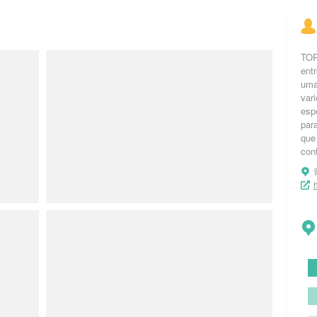
TOP
ent
uma
var
esp
para
que
con