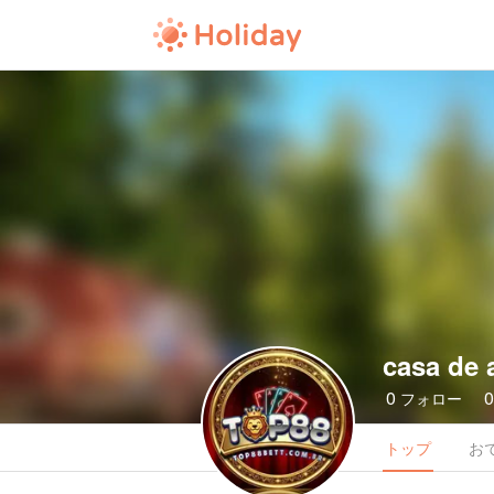
casa de 
0
フォロー
トップ
お