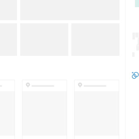
t
dummyspot
dummyspot