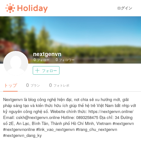
ログイン
nextgenvn
0
0
フォロー
フォロワー
フォロー
0
0
トップ
プラン
フォトレポ
Nextgenvn là blog công nghệ hiện đại, nơi chia sẻ xu hướng mới, giải
pháp sáng tạo và kiến thức hữu ích giúp thế hệ trẻ Việt Nam bắt nhịp với
kỷ nguyên công nghệ số. Website chính thức: https://nextgenvn.online/
Email: cskh@nextgenvn.online Hotline: 0893258475 Địa chỉ: 34 Đường
số 2E, An Lạc, Bình Tân, Thành phố Hồ Chí Minh, Vietnam #nextgenvn
#nextgenvnonline #link_vao_nextgenvn #trang_chu_nextgenvn
#nextgenvn_dang_ky