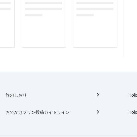
gefor
dummymessagefor
dummymessagefor
tplac
photoreportplac
photoreportplac
eholder
eholder
旅のしおり
Holi
おでかけプラン投稿ガイドライン
Holi