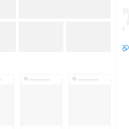
t
dummyspot
dummyspot