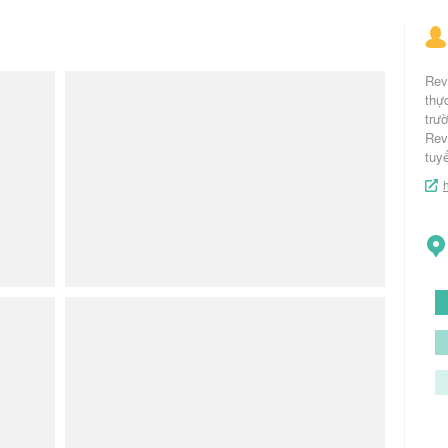
Rev
thự
trư
Rev
tuy