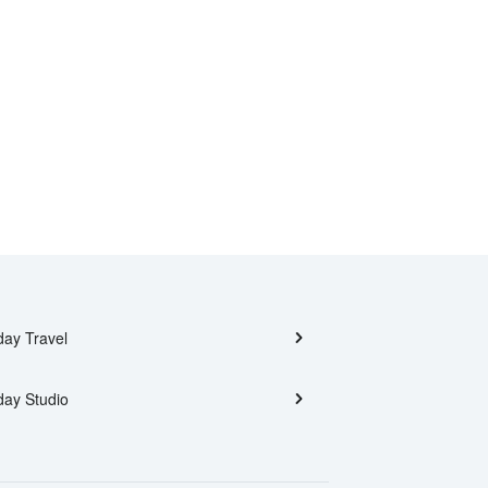
day Travel
day Studio