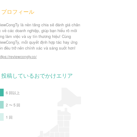
プロフィール
iewCongTy là nền tảng chia sẻ đánh giá chân
c về các doanh nghiệp, giúp bạn hiểu rõ môi
ờng làm việc và uy tín thương hiệu! Cùng
iewCongTy, mỗi quyết định hợp tác hay ứng
ển đều trở nên chính xác và sáng suốt hơn!
https://reviewcongty.co/
投稿しているおでかけエリア
6 回以上
2 〜 5 回
1 回