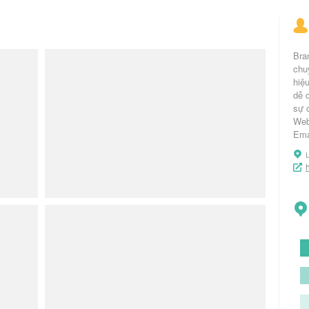
Bra
chu
hiệ
dễ d
sự 
Web
Ema