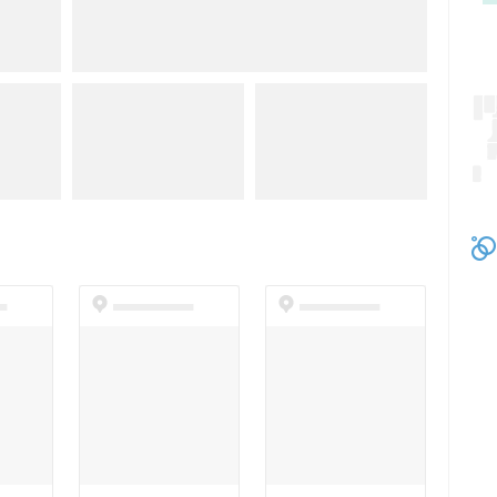
t
dummyspot
dummyspot