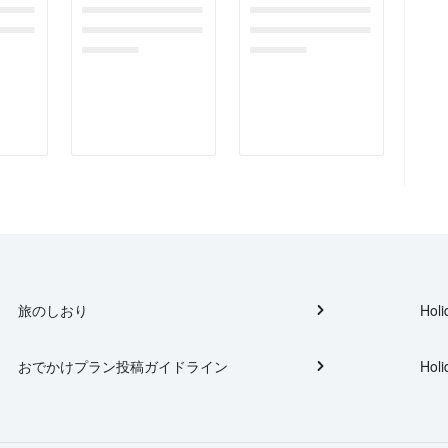
gefor
dummymessagefor
dummymessagefor
tplac
photoreportplac
photoreportplac
eholder
eholder
旅のしおり
Holi
おでかけプラン投稿ガイドライン
Holi