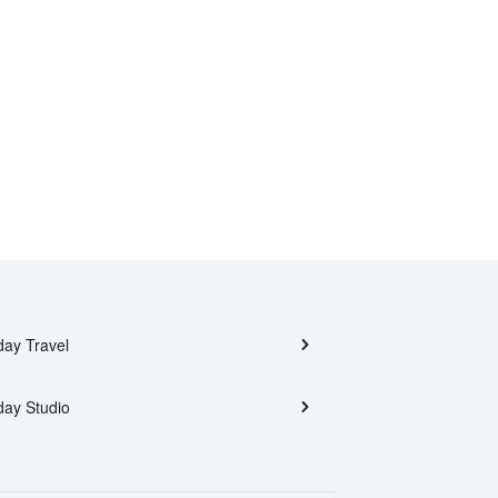
day Travel
day Studio