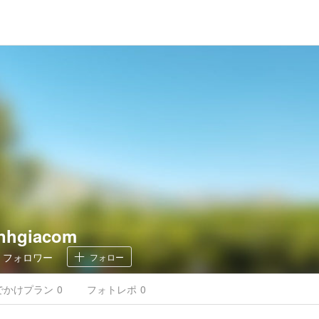
nhgiacom
0
フォロワー
フォロー
でかけ
プラン
0
フォトレポ
0