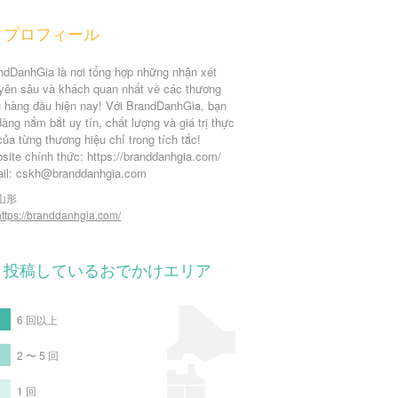
プロフィール
ndDanhGia là nơi tổng hợp những nhận xét
yên sâu và khách quan nhất về các thương
u hàng đầu hiện nay! Với BrandDanhGia, bạn
àng nắm bắt uy tín, chất lượng và giá trị thực
của từng thương hiệu chỉ trong tích tắc!
site chính thức: https://branddanhgia.com/
il: cskh@branddanhgia.com
山形
https://branddanhgia.com/
投稿しているおでかけエリア
6 回以上
2 〜 5 回
1 回