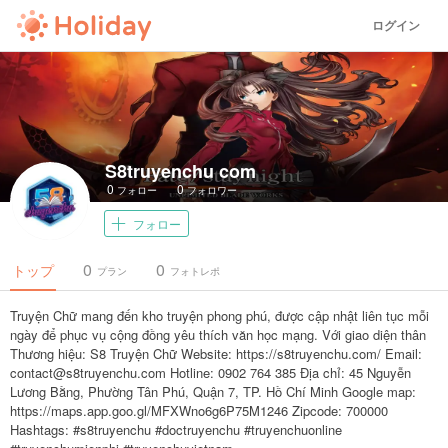
ログイン
S8truyenchu com
0
0
フォロー
フォロワー
フォロー
0
0
トップ
プラン
フォトレポ
Truyện Chữ mang đến kho truyện phong phú, được cập nhật liên tục mỗi
ngày để phục vụ cộng đồng yêu thích văn học mạng. Với giao diện thân
Thương hiệu: S8 Truyện Chữ Website: https://s8truyenchu.com/ Email:
contact@s8truyenchu.com Hotline: 0902 764 385 Địa chỉ: 45 Nguyễn
Lương Bằng, Phường Tân Phú, Quận 7, TP. Hồ Chí Minh Google map:
https://maps.app.goo.gl/MFXWno6g6P75M1246 Zipcode: 700000
Hashtags: #s8truyenchu #doctruyenchu #truyenchuonline