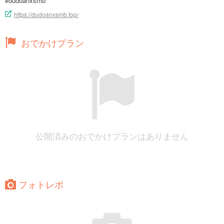
#dudoanxsmb
https://dudoanxsmb.top/
おでかけプラン
公開済みのおでかけプランはありません
フォトレポ