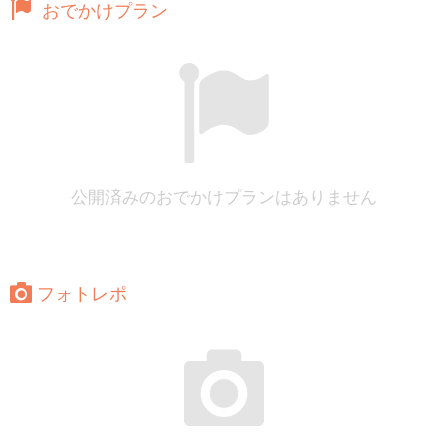
おでかけプラン
公開済みのおでかけプランはありません
フォトレポ