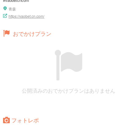
#vaobetcncom
青森
https://vaobet.cn.com/
おでかけプラン
公開済みのおでかけプランはありません
フォトレポ