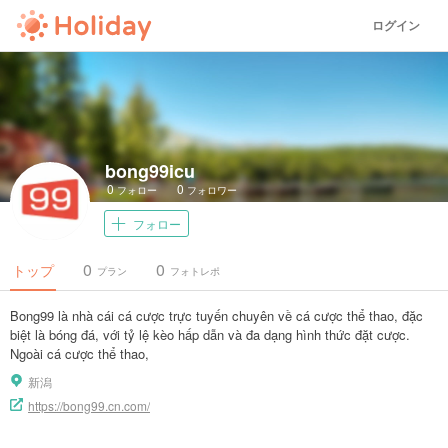
ログイン
bong99icu
0
0
フォロー
フォロワー
フォロー
0
0
トップ
プラン
フォトレポ
Bong99 là nhà cái cá cược trực tuyến chuyên về cá cược thể thao, đặc
biệt là bóng đá, với tỷ lệ kèo hấp dẫn và đa dạng hình thức đặt cược.
Ngoài cá cược thể thao,
新潟
https://bong99.cn.com/