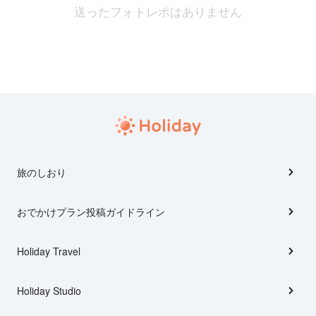
送ったフォトレポはありません
旅のしおり
おでかけプラン投稿ガイドライン
Holiday Travel
Holiday Studio