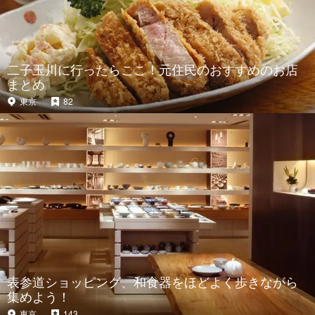
二子玉川に行ったらここ！元住民のおすすめのお店
まとめ
東京
82
表参道ショッピング、和食器をほどよく歩きながら
集めよう！
東京
143