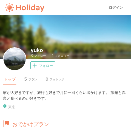
ログイン
yuko
0
1
フォロー
フォロワー
フォロー
5
0
トップ
プラン
フォトレポ
家が大好きですが、旅行も好きで月に一回くらい出かけます。 旅館と温
泉と食べるのが好きです。
東京
おでかけプラン