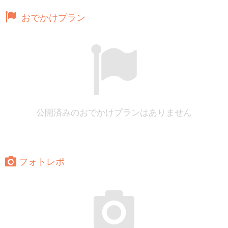
おでかけプラン
公開済みのおでかけプランはありません
フォトレポ