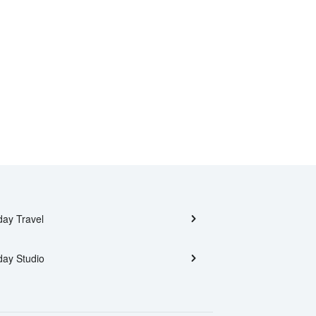
day Travel
day Studio