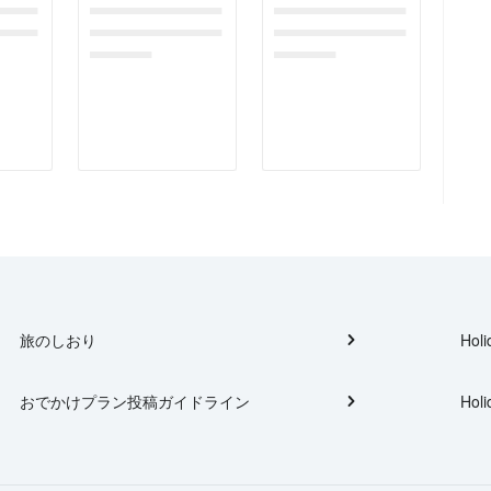
gefor
dummymessagefor
dummymessagefor
tplac
photoreportplac
photoreportplac
eholder
eholder
旅のしおり
Holi
おでかけプラン投稿ガイドライン
Holi