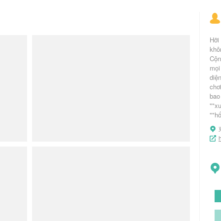
Hỡi
khôn
Cộng
mọi
diệ
chơi
bao
""x
""h
h