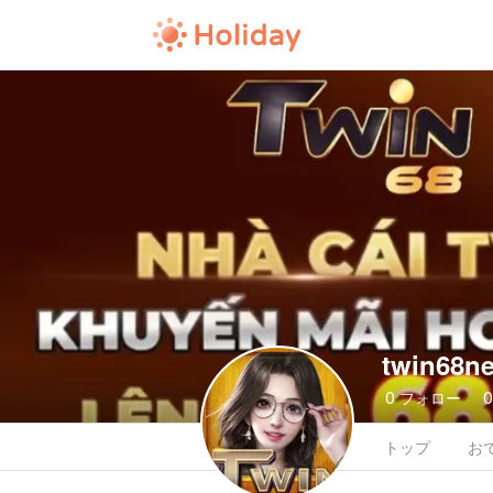
twin68n
0
フォロー
トップ
お