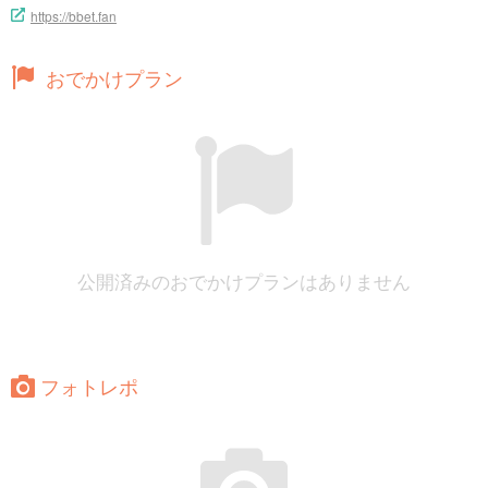
https://bbet.fan
おでかけプラン
公開済みのおでかけプランはありません
フォトレポ