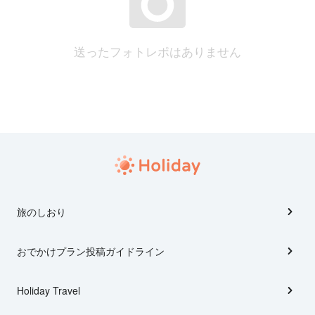
送ったフォトレポはありません
旅のしおり
おでかけプラン投稿ガイドライン
Holiday Travel