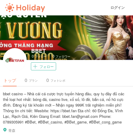
ログイン
BBET
0
0
フォロー
フォロワー
フォロー
0
0
トップ
プラン
フォトレポ
bbet casino – Nhà cái cá cược trực tuyến hàng đầu, quy tụ đầy đủ các
thể loại hot nhất: bóng đá, casino live, xổ số, lô đề, bắn cá, nổ hũ cực
đỉnh. Đăng ký tài khoản mới – Nhận ngay 999K trải nghiệm miễn phí!
Thông tin chi tiết: Wesbite: https://bbet.fan Địa chỉ: 60 Đống Đa, Vĩnh
Lạc, Rạch Giá, Kiên Giang Email: bbet.fan@gmail.com Phone:
0789305991 #BBet, #BBet_casino, #BBet_game, #BBet_cong_game
青森