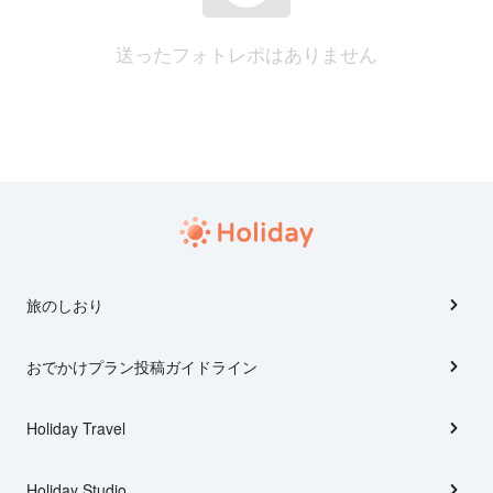
送ったフォトレポはありません
旅のしおり
おでかけプラン投稿ガイドライン
Holiday Travel
Holiday Studio