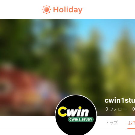
cwin1st
0
フォロー
トップ
お