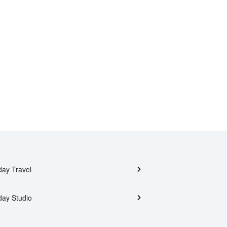
day Travel
day Studio