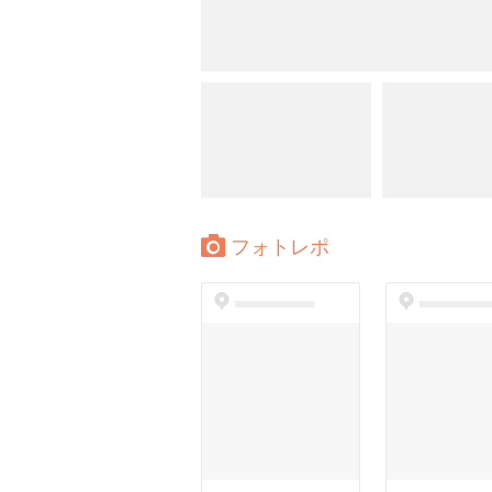
フォトレポ
dummyspot
dummyspo