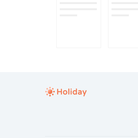
dummymessagefor
dummymessa
photoreportplac
photorepor
eholder
eholder