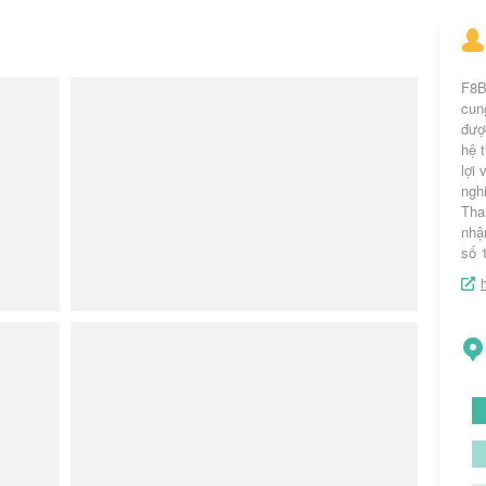
F8B
cun
đượ
hệ 
lợi
ngh
Tha
nhậ
số 
h