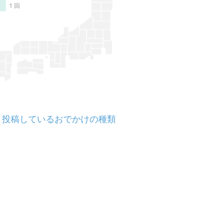
1 回
投稿しているおでかけの種類