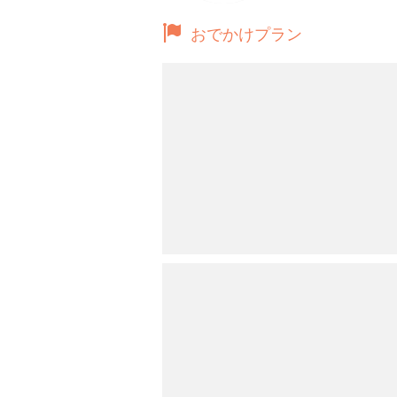
おでかけプラン