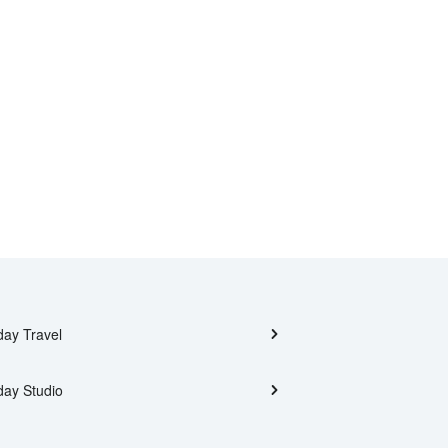
day Travel
day Studio