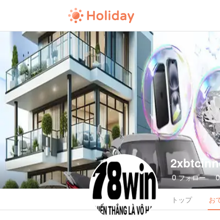
2xbtcinn
0
フォロー
トップ
お