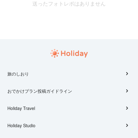
送ったフォトレポはありません
旅のしおり
おでかけプラン投稿ガイドライン
Holiday Travel
Holiday Studio