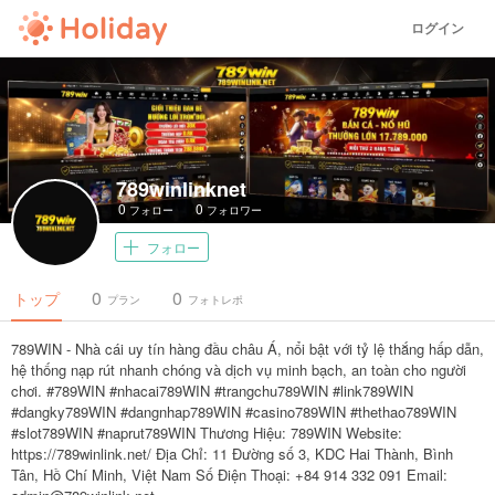
ログイン
789winlinknet
0
0
フォロー
フォロワー
フォロー
0
0
トップ
プラン
フォトレポ
789WIN - Nhà cái uy tín hàng đầu châu Á, nổi bật với tỷ lệ thắng hấp dẫn,
hệ thống nạp rút nhanh chóng và dịch vụ minh bạch, an toàn cho người
chơi. #789WIN #nhacai789WIN #trangchu789WIN #link789WIN
#dangky789WIN #dangnhap789WIN #casino789WIN #thethao789WIN
#slot789WIN #naprut789WIN Thương Hiệu: 789WIN Website:
https://789winlink.net/ Địa Chỉ: 11 Đường số 3, KDC Hai Thành, Bình
Tân, Hồ Chí Minh, Việt Nam Số Điện Thoại: +84 914 332 091 Email: