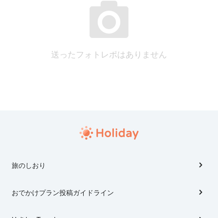
送ったフォトレポはありません
旅のしおり
おでかけプラン投稿ガイドライン