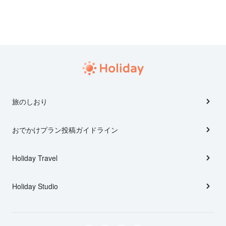
旅のしおり
おでかけプラン投稿ガイドライン
Holiday Travel
Holiday Studio