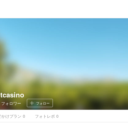
tcasino
0
フォロワー
フォロー
でかけ
プラン
0
フォトレポ
0