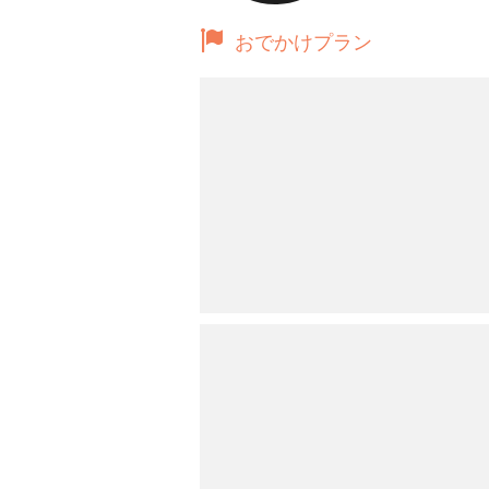
おでかけプラン