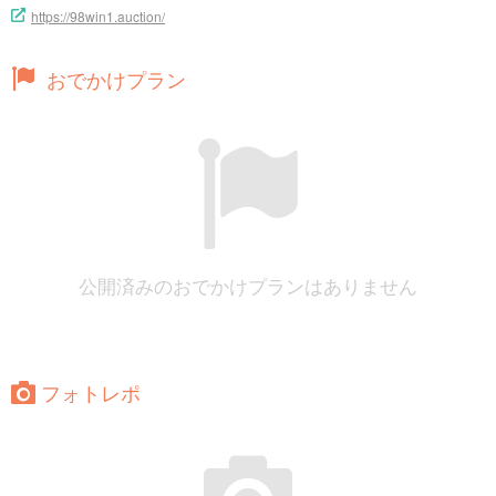
https://98win1.auction/
おでかけプラン
公開済みのおでかけプランはありません
フォトレポ