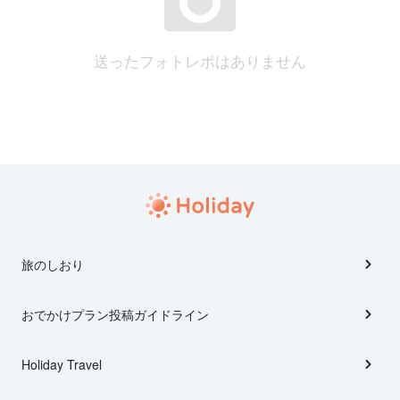
送ったフォトレポはありません
旅のしおり
おでかけプラン投稿ガイドライン
Holiday Travel