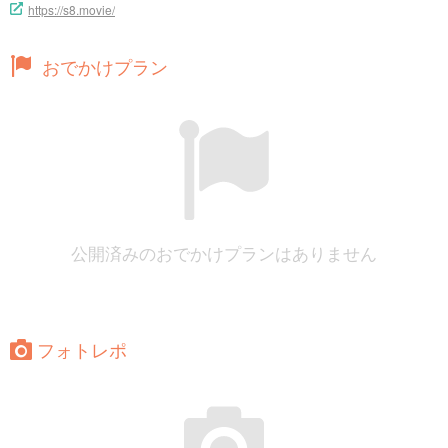
https://s8.movie/
おでかけプラン
公開済みのおでかけプランはありません
フォトレポ