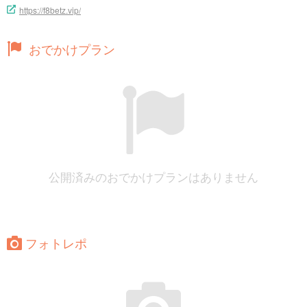
https://f8betz.vip/
おでかけプラン
公開済みのおでかけプランはありません
フォトレポ