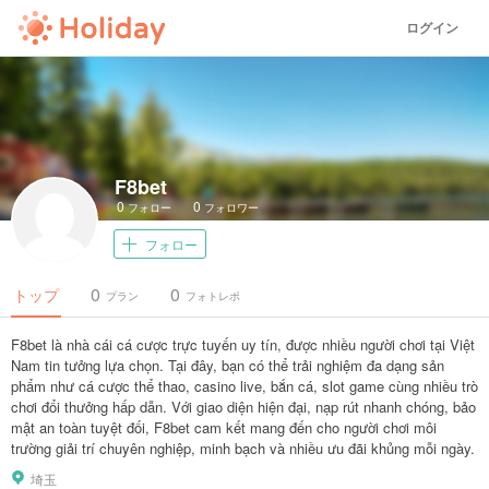
ログイン
F8bet
0
0
フォロー
フォロワー
フォロー
0
0
トップ
プラン
フォトレポ
F8bet là nhà cái cá cược trực tuyến uy tín, được nhiều người chơi tại Việt
Nam tin tưởng lựa chọn. Tại đây, bạn có thể trải nghiệm đa dạng sản
phẩm như cá cược thể thao, casino live, bắn cá, slot game cùng nhiều trò
chơi đổi thưởng hấp dẫn. Với giao diện hiện đại, nạp rút nhanh chóng, bảo
mật an toàn tuyệt đối, F8bet cam kết mang đến cho người chơi môi
trường giải trí chuyên nghiệp, minh bạch và nhiều ưu đãi khủng mỗi ngày.
埼玉