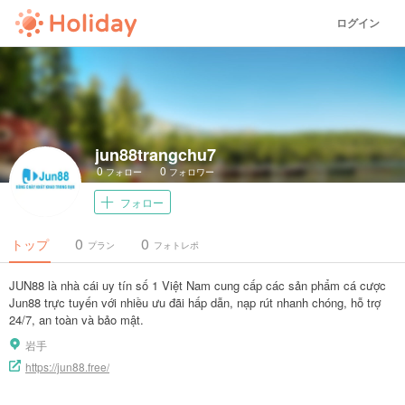
ログイン
jun88trangchu7
0
0
フォロー
フォロワー
フォロー
0
0
トップ
プラン
フォトレポ
JUN88 là nhà cái uy tín số 1 Việt Nam cung cấp các sản phẩm cá cược
Jun88 trực tuyến với nhiều ưu đãi hấp dẫn, nạp rút nhanh chóng, hỗ trợ
24/7, an toàn và bảo mật.
岩手
https://jun88.free/