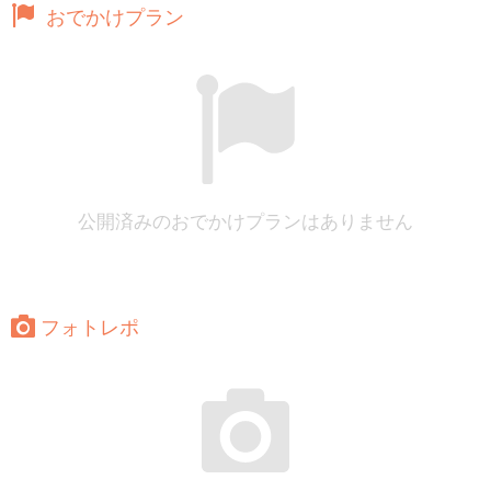
おでかけプラン
公開済みのおでかけプランはありません
フォトレポ