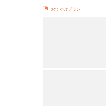
おでかけプラン