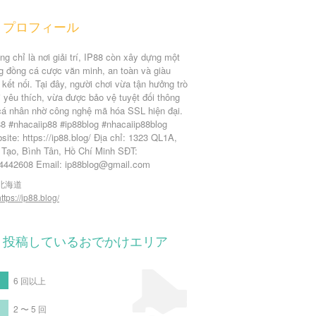
プロフィール
ng chỉ là nơi giải trí, IP88 còn xây dựng một
g đồng cá cược văn minh, an toàn và giàu
 kết nối. Tại đây, người chơi vừa tận hưởng trò
i yêu thích, vừa được bảo vệ tuyệt đối thông
 cá nhân nhờ công nghệ mã hóa SSL hiện đại.
88 #nhacaiip88 #ip88blog #nhacaiip88blog
site: https://ip88.blog/ Địa chỉ: 1323 QL1A,
 Tạo, Bình Tân, Hồ Chí Minh SĐT:
4442608 Email: ip88blog@gmail.com
北海道
ttps://ip88.blog/
投稿しているおでかけエリア
6 回以上
2 〜 5 回