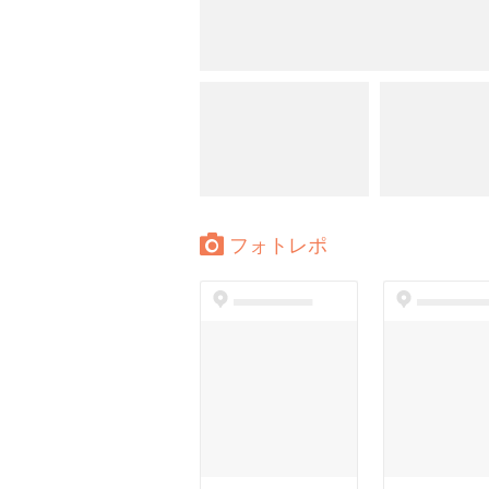
フォトレポ
dummyspot
dummyspo