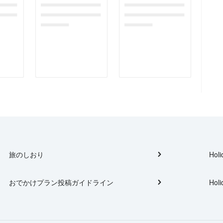
gefor
dummymessagefor
dummymessagefor
tplac
photoreportplac
photoreportplac
eholder
eholder
旅のしおり
Holi
おでかけプラン投稿ガイドライン
Holi