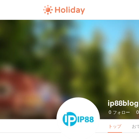
ip88blog
0
フォロー
トップ
お