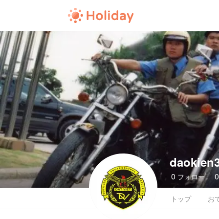
daokien
0
フォロー
トップ
お