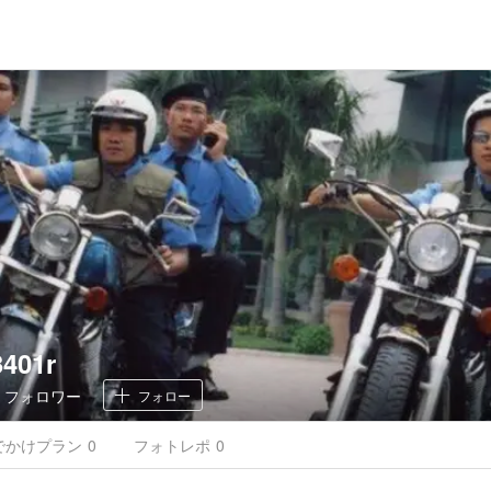
3401r
0
フォロワー
フォロー
でかけ
プラン
0
フォトレポ
0