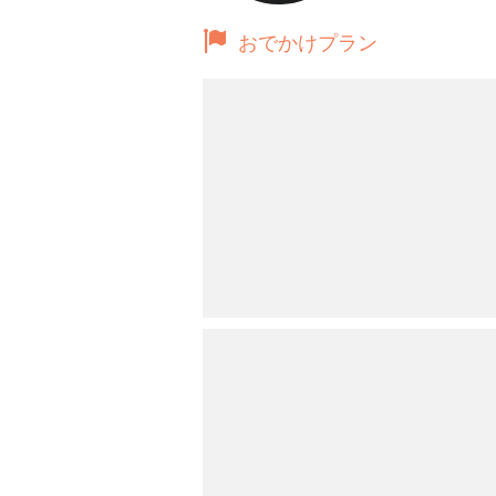
おでかけプラン