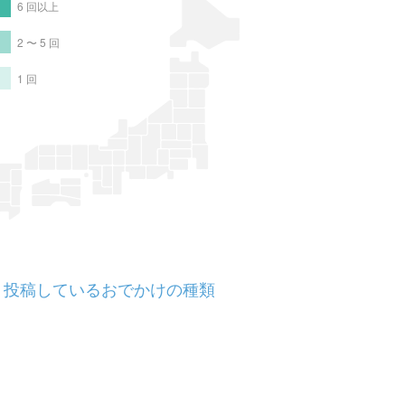
6 回以上
2 〜 5 回
1 回
投稿しているおでかけの種類