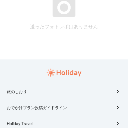
送ったフォトレポはありません
旅のしおり
おでかけプラン投稿ガイドライン
Holiday Travel