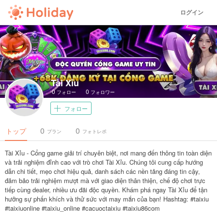
ログイン
Tài Xỉu
0
0
フォロー
フォロワー
フォロー
0
0
トップ
プラン
フォトレポ
Tài Xỉu - Cổng game giải trí chuyên biệt, nơi mang đến thông tin toàn diện
và trải nghiệm đỉnh cao với trò chơi Tài Xỉu. Chúng tôi cung cấp hướng
dẫn chi tiết, mẹo chơi hiệu quả, danh sách các nền tảng đáng tin cậy,
đảm bảo trải nghiệm mượt mà với giao diện thân thiện, chế độ chơi trực
tiếp cùng dealer, nhiều ưu đãi độc quyền. Khám phá ngay Tài Xỉu để tận
hưởng sự phấn khích và thử sức với may mắn của bạn! Hashtag: #taixiu
#taixiuonline #taixiu_online #cacuoctaixiu #taixiu86com