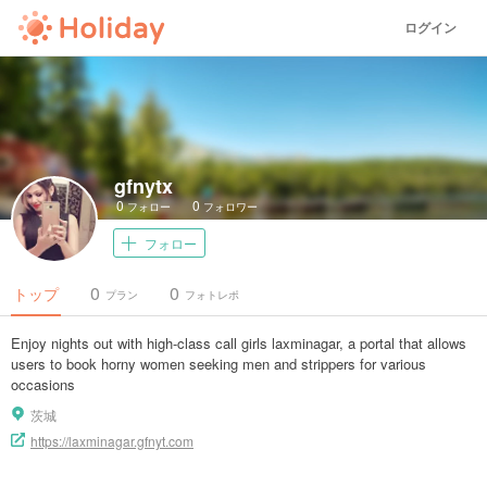
ログイン
gfnytx
0
0
フォロー
フォロワー
フォロー
0
0
トップ
プラン
フォトレポ
Enjoy nights out with high-class call girls laxminagar, a portal that allows
users to book horny women seeking men and strippers for various
occasions
茨城
https://laxminagar.gfnyt.com