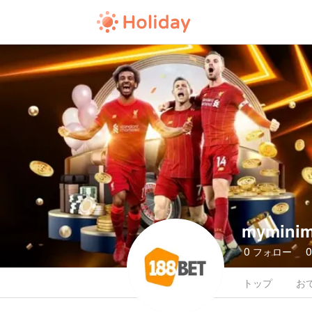
myminim
0
フォロー
トップ
お